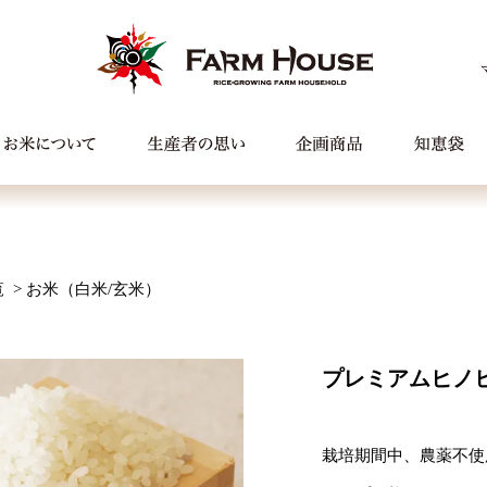
覧
>
お米（白米/玄米）
プレミアムヒノヒカ
栽培期間中、農薬不使